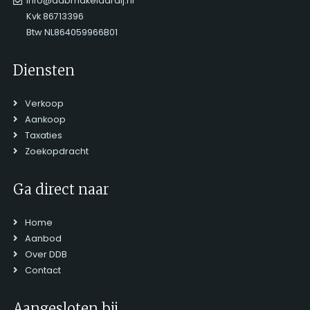
info@ddbmakelaardij.nl
Kvk 86713396
Btw NL864059966B01
Diensten
Verkoop
Aankoop
Taxaties
Zoekopdracht
Ga direct naar
Home
Aanbod
Over DDB
Contact
Aangesloten bij