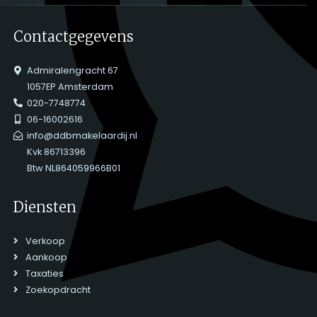
Contactgegevens
Admiralengracht 67
1057EP Amsterdam
020-7748774
06-16002616
info@ddbmakelaardij.nl
Kvk 86713396
Btw NL864059966B01
Diensten
Verkoop
Aankoop
Taxaties
Zoekopdracht