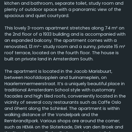
kitchen and bathroom, separate toilet, study room and
plenty of outdoor space with a panoramic view of the
spacious and quiet courtyard.
This lovely 3-room apartment stretches along 74 m² on
the 2nd floor of a 1933 building and is accompanied with
an expanded balcony. The apartment comes with a
renovated, 13 m²- study room and a sunny, private 15 m²
roof terrace, located on the fourth floor. The house is
built on private land in Amsterdam South.
The apartment is located in the Jacob Marisbuurt,
between Hoofddorpplein and Surinameplein, on
Haarlemmermeerstraat. It’s a uniquely beautiful place in
traditional Amsterdam School style with customary
facades and high tiled roofs, conveniently located in the
vicinity of several cozy restaurants such as Caffe Oslo
and Ghent along the Schinkel. The apartment is within
walking distance of the Vondelpark and the
Rembrandtpark. Various shops are around the corner;
such as HEMA on the Sloterkade, Dirk van den Broek and