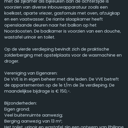
met de zijkamer als bijkeuken aan de achterzijde is
voorzien van diverse inbouwapparatuur zoals een
koelkast, aparte vriezer, gasfornuis met oven, afzuigkap
en een vaatwasser. De riante slaapkamer heeft
openslaande deuren naar het balkon op het
Noordoosten. De badkamer is voorzien van een douche,
wastafel urinoir en toilet.
Op de vierde verdieping bevindt zich de praktische
zolderberging met opstelplaats voor de wasmachine en
droger.
Vereniging van Eigenaren:
De VVE is in eigen beheer met drie leden. De VVE betreft
de appartementen op de 1e t/m de 3e verdieping. De
maandelijkse bijdrage is € 150,-.
Bijzonderheden:
Eigen grond;
Veel buitenruimte aanwezig;
Berging aanwezig van 13 m²;
Het toilet, urinoir en wastafel zijn een ontwerp van Philippe