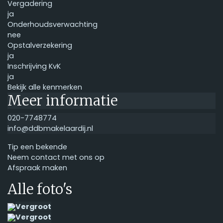
Vergadering
ja
Onderhoudsverwachting
nee
Opstalverzekering
ja
Inschrijving KvK
ja
Bekijk alle kenmerken
Meer informatie
020-7748774
info@ddbmakelaardij.nl
Tip een bekende
Neem contact met ons op
Afspraak maken
Alle foto's
Vergroot
Vergroot