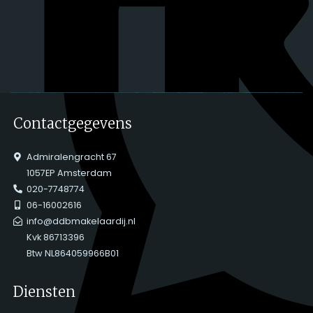
Contactgegevens
Admiralengracht 67
1057EP Amsterdam
020-7748774
06-16002616
info@ddbmakelaardij.nl
Kvk 86713396
Btw NL864059966B01
Diensten